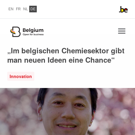
Direkt zum Inhalt
EN
FR
NL
DE
Direkt
zum
„Im belgischen Chemiesektor gibt
Inhalt
man neuen Ideen eine Chance“
Innovation