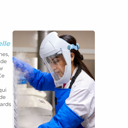
lle
hes,
 de
or
Ce
qui
 de
iards