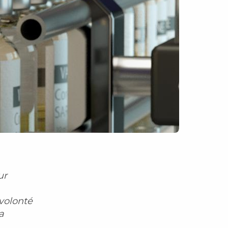
ur
 volonté
a