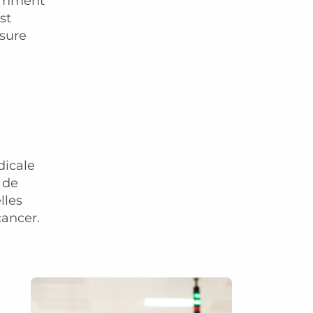
tamment
st
ssure
dicale
 de
lles
cancer.