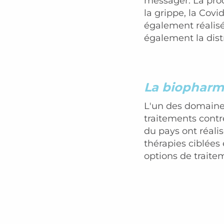
messager. La pro
la grippe, la Covi
également réalisée
également la dist
La biopharma
L'un des domaines
traitements contr
du pays ont réal
thérapies ciblées 
options de traitem