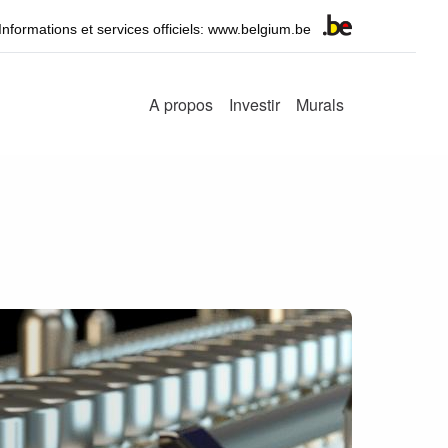
Informations et services officiels: www.belgium.be
A propos
Investir
Murals
Main
navigation
n