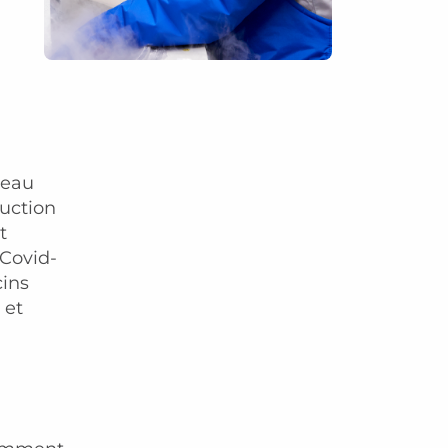
veau
duction
t
 Covid-
cins
 et