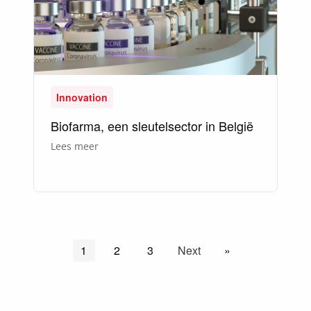
Innovation
Biofarma, een sleutelsector in België
over
Lees meer
Biofarma,
een
sleutelsector
in
België
Huidige pagina
1
Pagina
2
Pagina
3
Volgende pagina
Next
Laatste pagina
»