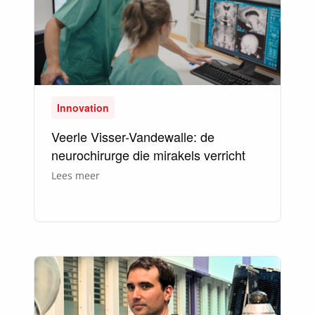
Innovation
Veerle Visser-Vandewalle: de
neurochirurge die mirakels verricht
over
Lees meer
Veerle
Visser-
Vandewalle:
de
neurochirurge
die
mirakels
verricht