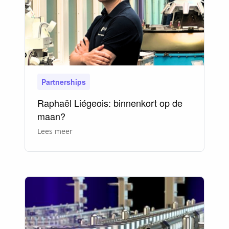
Partnerships
Raphaël Liégeois: binnenkort op de
maan?
over
Lees meer
Raphaël
Liégeois:
binnenkort
op
de
maan?