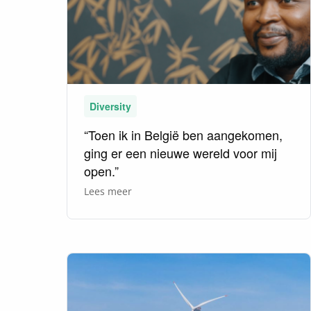
Diversity
“Toen ik in België ben aangekomen,
ging er een nieuwe wereld voor mij
open.”
over
Lees meer
“Toen
ik
in
België
ben
aangekomen,
ging
er
een
nieuwe
wereld
voor