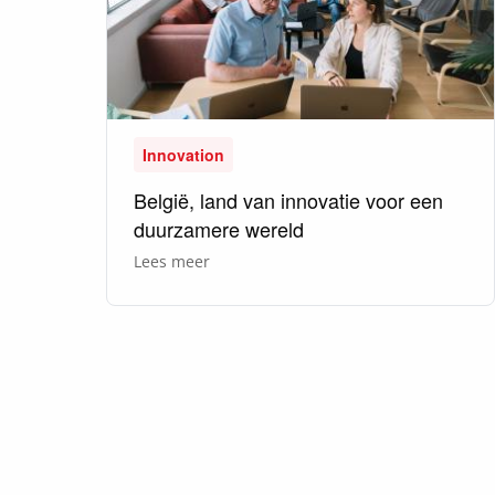
Innovation
België, land van innovatie voor een
duurzamere wereld
over
Lees meer
België,
land
van
innovatie
voor
een
duurzamere
wereld
Paginering