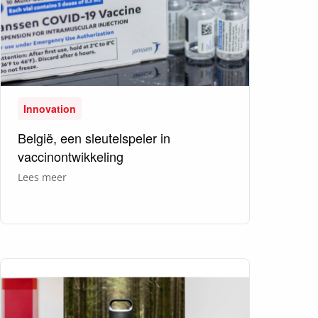
Innovation
België, een sleutelspeler in
vaccinontwikkeling
over
Lees meer
België,
een
sleutelspeler
in
vaccinontwikkeling