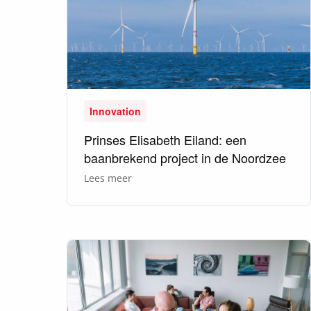
mij
open.”
Innovation
Prinses Elisabeth Eiland: een
baanbrekend project in de Noordzee
over
Lees meer
Prinses
Elisabeth
Eiland:
een
baanbrekend
project
in
de
Noordzee