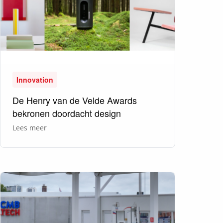
Innovation
De Henry van de Velde Awards
bekronen doordacht design
over
Lees meer
De
Henry
van
de
Velde
Awards
bekronen
doordacht
design