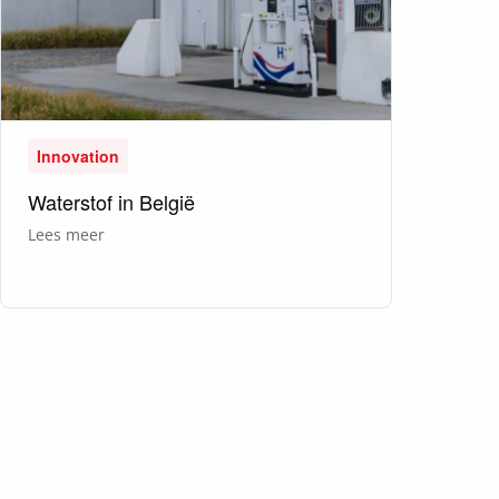
Innovation
Waterstof in België
over
Lees meer
Waterstof
in
België